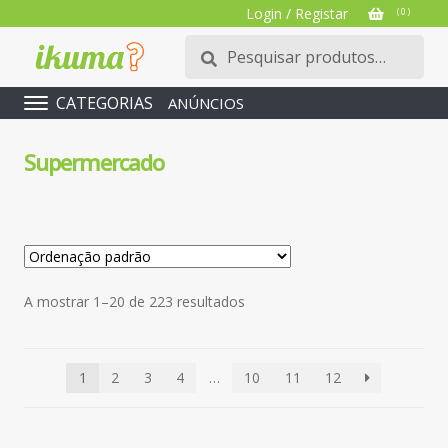
Login / Registar
( 0 )
Pesquisar
Pesquisa
por:
CATEGORIAS
ANÚNCIOS
Supermercado
A mostrar 1–20 de 223 resultados
1
2
3
4
…
10
11
12