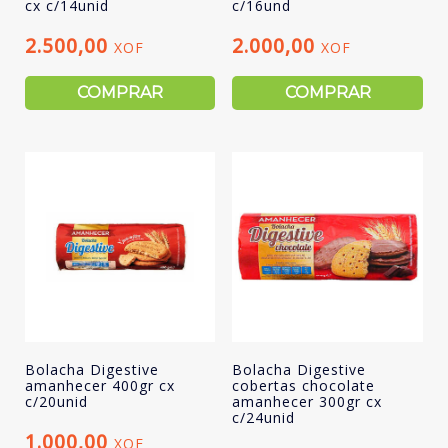
cx c/14unid
c/16und
2.500,00
2.000,00
XOF
XOF
COMPRAR
COMPRAR
Bolacha Digestive
Bolacha Digestive
amanhecer 400gr cx
cobertas chocolate
c/20unid
amanhecer 300gr cx
c/24unid
1.000,00
XOF