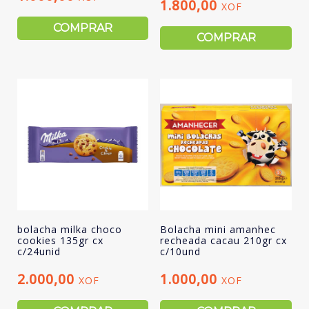
1.800,00
XOF
COMPRAR
COMPRAR
bolacha milka choco
Bolacha mini amanhec
cookies 135gr cx
recheada cacau 210gr cx
c/24unid
c/10und
2.000,00
1.000,00
XOF
XOF