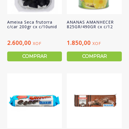
Ameixa Seca frutorra
ANANAS AMANHECER
c/car 200gr cx c/10unid
825GR/490GR cx c/12
2.600,00
1.850,00
XOF
XOF
COMPRAR
COMPRAR