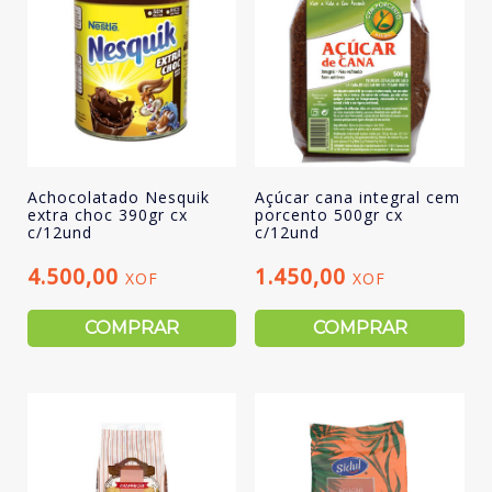
Achocolatado Nesquik
Açúcar cana integral cem
extra choc 390gr cx
porcento 500gr cx
c/12und
c/12und
4.500,00
1.450,00
XOF
XOF
COMPRAR
COMPRAR