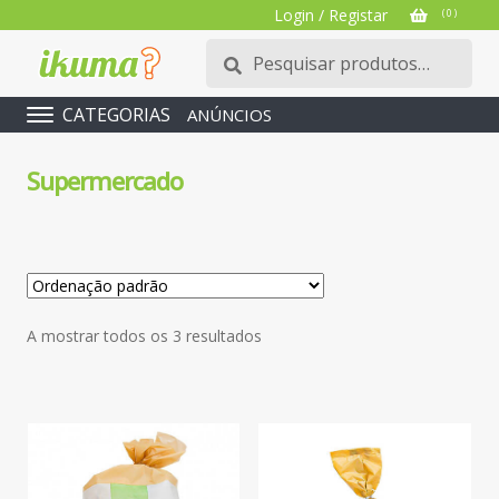
Login / Registar
( 0 )
Pesquisar
Pesquisa
por:
CATEGORIAS
ANÚNCIOS
Supermercado
A mostrar todos os 3 resultados