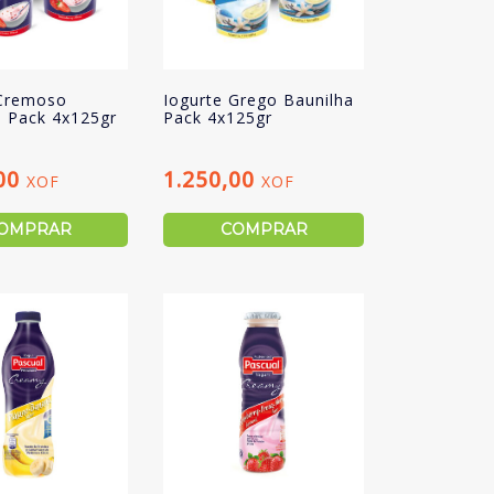
 Cremoso
Iogurte Grego Baunilha
 Pack 4x125gr
Pack 4x125gr
,00
1.250,00
XOF
XOF
OMPRAR
COMPRAR