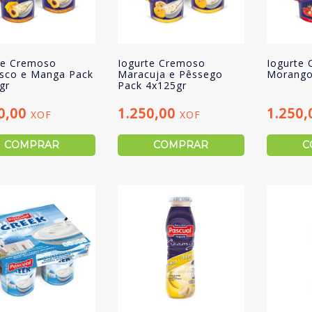
te Cremoso
Iogurte Cremoso
Iogurte
co e Manga Pack
Maracuja e Pêssego
Morango
gr
Pack 4x125gr
0,00
1.250,00
1.250
XOF
XOF
COMPRAR
COMPRAR
C