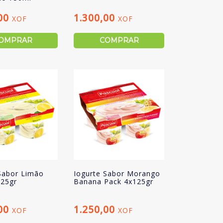
,00
1.300,00
XOF
XOF
OMPRAR
COMPRAR
Sabor Limão
Iogurte Sabor Morango
125gr
Banana Pack 4x125gr
,00
1.250,00
XOF
XOF