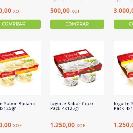
0,00
500,00
3.000
XOF
XOF
COMPRAR
COMPRAR
C
te Sabor Banana
Iogurte Sabor Coco
Iogurte 
4x125gr
Pack 4x125gr
Pack 4x
0,00
1.250,00
1.250
XOF
XOF