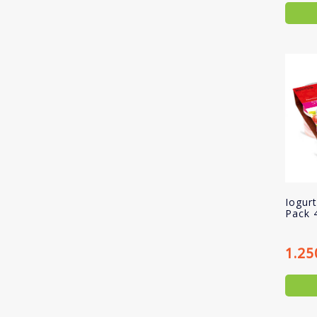
Iogur
Pack 
1.25