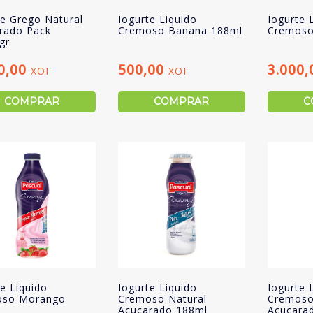
te Grego Natural
Iogurte Liquido
Iogurte 
rado Pack
Cremoso Banana 188ml
Cremoso
gr
0,00
500,00
3.000
XOF
XOF
COMPRAR
COMPRAR
C
te Liquido
Iogurte Liquido
Iogurte 
oso Morango
Cremoso Natural
Cremoso
Açucarado 188ml
Açucara