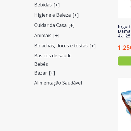
Bebidas
[+]
Higiene e Beleza
[+]
Cuidar da Casa
[+]
Iogur
Damas
Animais
[+]
4x125
Bolachas, doces e tostas
[+]
1.25
Básicos de saúde
Bebés
Bazar
[+]
Alimentação Saudável