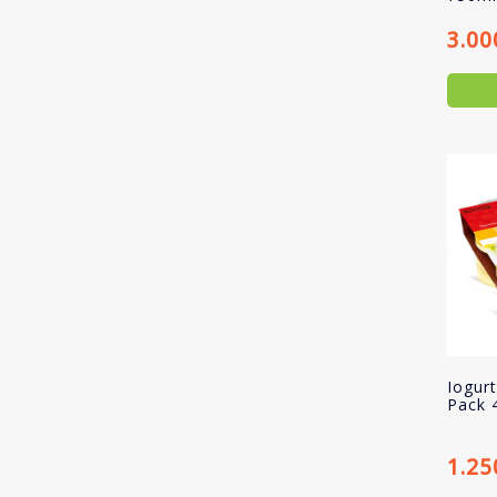
3.00
Iogur
Pack 
1.25