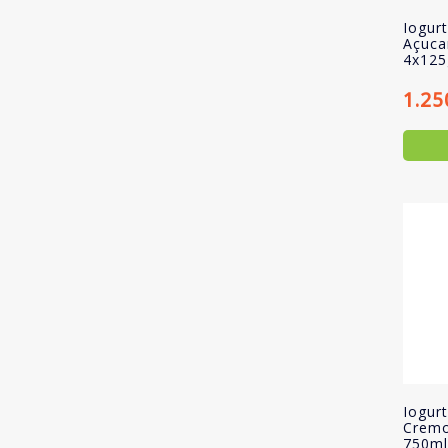
Iogur
Açuca
4x125
1.25
Iogur
Crem
750ml