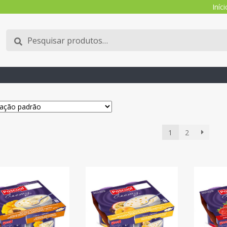
Iníci
Pesquisar
Pesquisa
por:
1
2