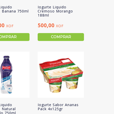
Liquido
Iogurte Liquido
 Banana 750ml
Cremoso Morango
188ml
,00
500,00
XOF
XOF
OMPRAR
COMPRAR
Liquido
Iogurte Sabor Ananas
 Natural
Pack 4x125gr
do 750ml