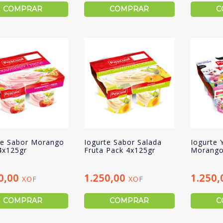
COMPRAR
COMPRAR
C
te Sabor Morango
Iogurte Sabor Salada
Iogurte 
4x125gr
Fruta Pack 4x125gr
Morango
0,00
1.250,00
1.250
XOF
XOF
COMPRAR
COMPRAR
C