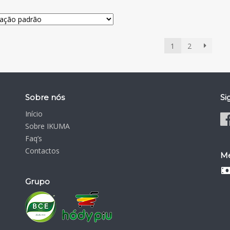
1
2
Sobre nós
Si
Início
Sobre IKUMA
Faq’s
Contactos
Mé
Grupo