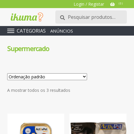
Login / Registar
( 0 )
Pesquisar
Pesquisa
por:
CATEGORIAS
ANÚNCIOS
Supermercado
A mostrar todos os 3 resultados