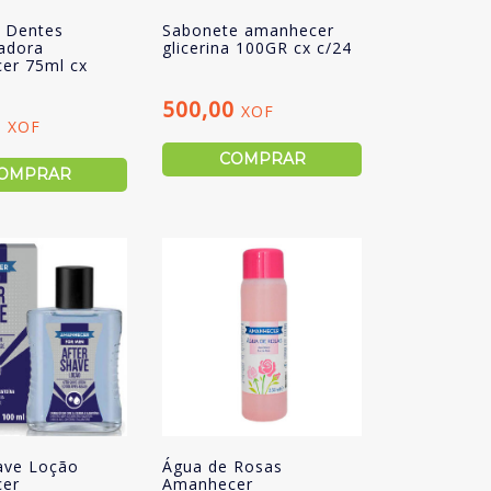
e Dentes
Sabonete amanhecer
adora
glicerina 100GR cx c/24
er 75ml cx
500,00
XOF
0
XOF
COMPRAR
OMPRAR
ave Loção
Água de Rosas
er
Amanhecer