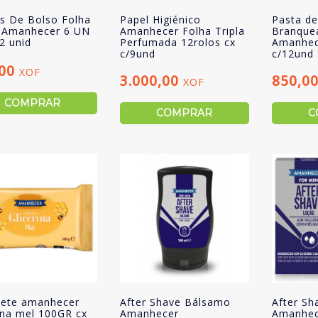
s De Bolso Folha
Papel Higiénico
Pasta d
a Amanhecer 6 UN
Amanhecer Folha Tripla
Branque
2 unid
Perfumada 12rolos cx
Amanhec
c/9und
c/12und
,00
XOF
3.000,00
850,0
XOF
COMPRAR
COMPRAR
C
ete amanhecer
After Shave Bálsamo
After Sh
rina mel 100GR cx
Amanhecer
Amanhec