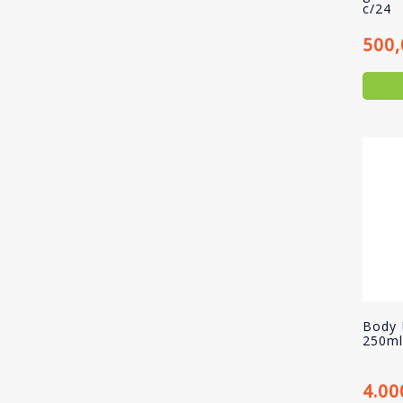
c/24
500
Body 
250ml
4.00