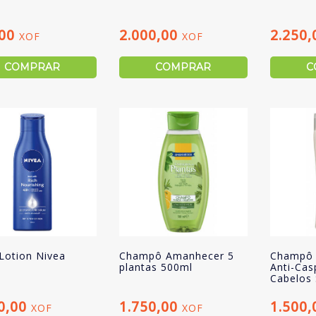
,00
2.000,00
2.250
XOF
XOF
COMPRAR
COMPRAR
C
Lotion Nivea
Champô Amanhecer 5
Champô 
plantas 500ml
Anti-Cas
Cabelos
0,00
1.750,00
1.500
XOF
XOF