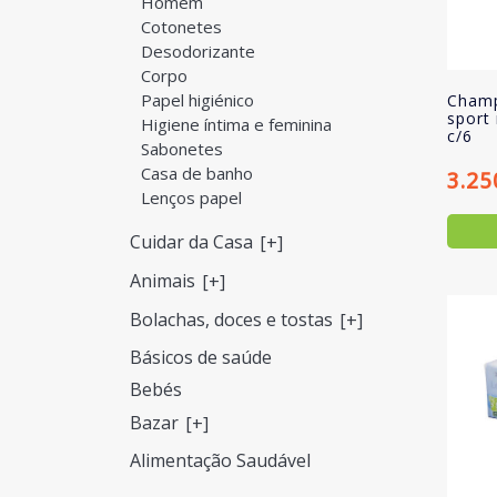
Homem
Cotonetes
Desodorizante
Corpo
Papel higiénico
Champ
sport
Higiene íntima e feminina
c/6
Sabonetes
Casa de banho
3.25
Lenços papel
Cuidar da Casa
[+]
Animais
[+]
Bolachas, doces e tostas
[+]
Básicos de saúde
Bebés
Bazar
[+]
Alimentação Saudável