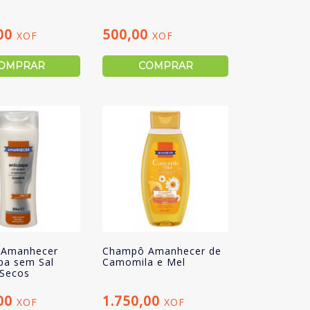
,00
500,00
XOF
XOF
OMPRAR
COMPRAR
Amanhecer
Champô Amanhecer de
pa sem Sal
Camomila e Mel
 Secos
,00
1.750,00
XOF
XOF