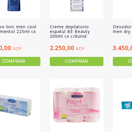
o linic men cool
Creme depilatorio
Desodori
 mentol 225ml cx
espatul BE Beauty
men dry 
200ml cx c/6unid
0,00
2.250,00
3.450
XOF
XOF
COMPRAR
COMPRAR
C