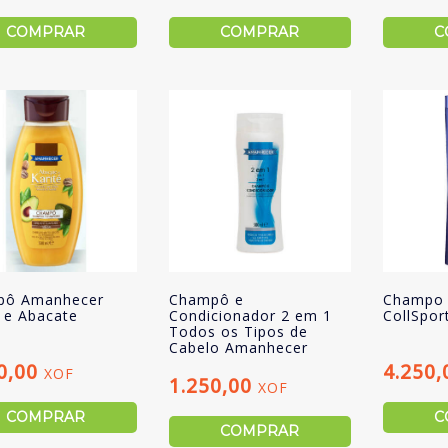
COMPRAR
COMPRAR
C
pô Amanhecer
Champô e
Champo 
é e Abacate
Condicionador 2 em 1
CollSpor
Todos os Tipos de
Cabelo Amanhecer
0,00
4.250
XOF
1.250,00
XOF
COMPRAR
C
COMPRAR