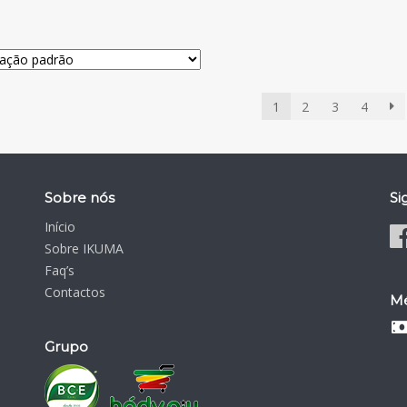
1
2
3
4
Sobre nós
Si
Início
Sobre IKUMA
Faq’s
Contactos
Mé
Grupo