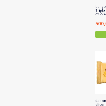
Lenço
Tripl
cx c/4
500
Sabon
glice