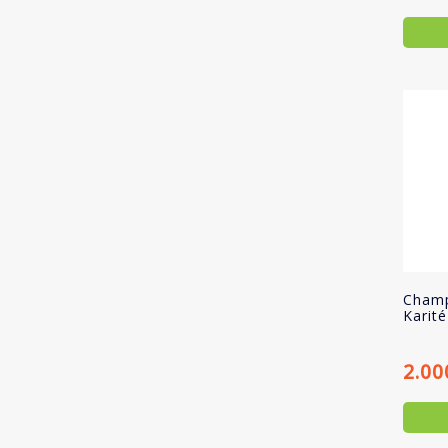
Cham
Karit
2.00