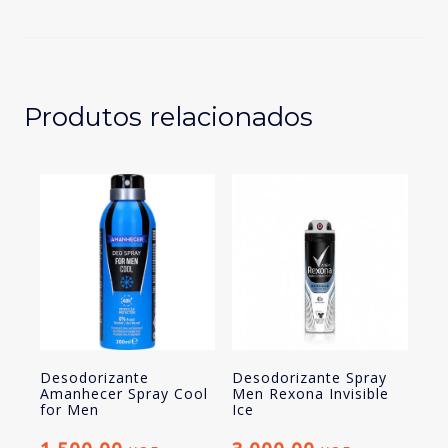
men
dry
impact
cx
c/12
Produtos relacionados
Desodorizante
Desodorizante Spray
Amanhecer Spray Cool
Men Rexona Invisible
for Men
Ice