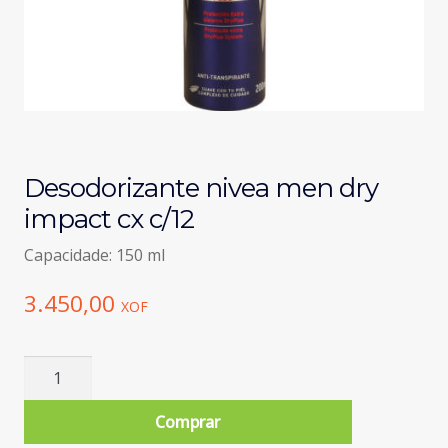
Desodorizante nivea men dry
impact cx c/12
Capacidade: 150 ml
3.450,00
XOF
Quantidade
de
Desodorizante
Comprar
nivea