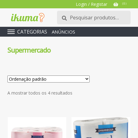
Login / Registar
( 0 )
Pesquisar
Pesquisa
por:
CATEGORIAS
ANÚNCIOS
Supermercado
A mostrar todos os 4 resultados