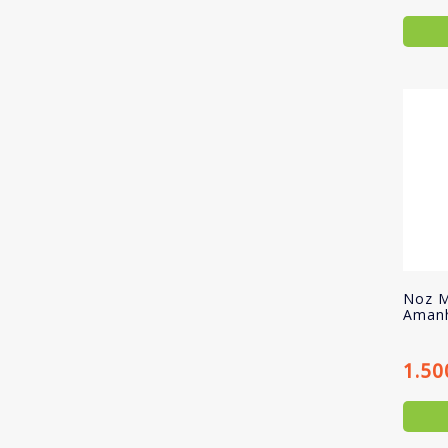
Noz M
Aman
1.50