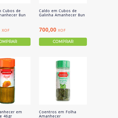
m Cubos de
Caldo em Cubos de
manhecer 8un
Galinha Amanhecer 8un
0
700,00
XOF
XOF
OMPRAR
COMPRAR
manhecer em
Coentros em Folha
e 46gr
Amanhecer