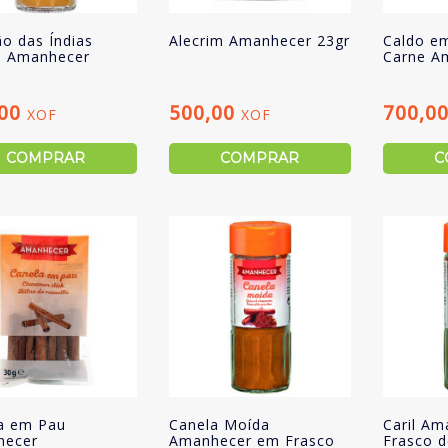
ão das Índias
Alecrim Amanhecer 23gr
Caldo e
 Amanhecer
Carne A
,00
500,00
700,0
XOF
XOF
COMPRAR
COMPRAR
C
a em Pau
Canela Moída
Caril A
hecer
Amanhecer em Frasco
Frasco d