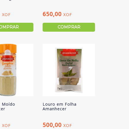
0
650,00
XOF
XOF
OMPRAR
COMPRAR
e Moído
Louro em Folha
er
Amanhecer
0
500,00
XOF
XOF