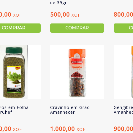
de 39gr
0,00
500,00
800,0
XOF
XOF
COMPRAR
COMPRAR
C
ros em Folha
Cravinho em Grão
Gengibr
rChef
Amanhecer
Amanhec
0,00
1.000,00
900,0
XOF
XOF