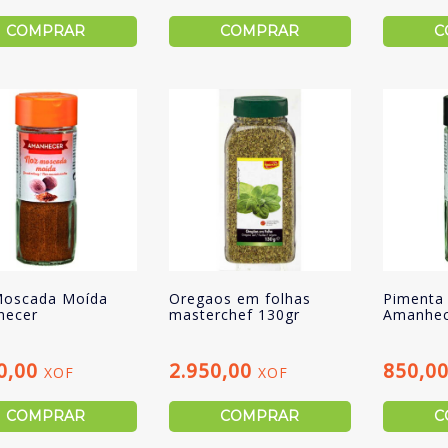
COMPRAR
COMPRAR
C
oscada Moída
Oregaos em folhas
Pimenta
hecer
masterchef 130gr
Amanhec
0,00
2.950,00
850,0
XOF
XOF
COMPRAR
COMPRAR
C