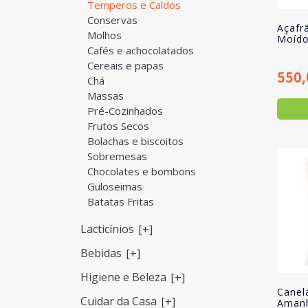
Temperos e Caldos
Conservas
Açafr
Molhos
Moído
Cafés e achocolatados
Cereais e papas
550
Chá
Massas
Pré-Cozinhados
Frutos Secos
Bolachas e biscoitos
Sobremesas
Chocolates e bombons
Guloseimas
Batatas Fritas
Lacticínios
[+]
Bebidas
[+]
Higiene e Beleza
[+]
Canel
Cuidar da Casa
[+]
Aman