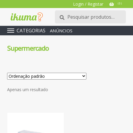
Login / Registar
( 0 )
Pesquisar
Pesquisa
por:
CATEGORIAS
ANÚNCIOS
Supermercado
Apenas um resultado