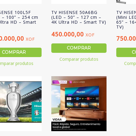
SENSE 100L5F
TV HISENSE 50A6BG
TV HISE
r – 100” – 254 cm
(LED – 50” – 127 cm –
(Mini LE
Ultra HD – Smart
4K Ultra HD – Smart TV)
65” – 16
TV)
450.000,00
XOF
0.000,00
750.0
XOF
COMPRAR
COMPRAR
C
Comparar produtos
mparar produtos
Compa