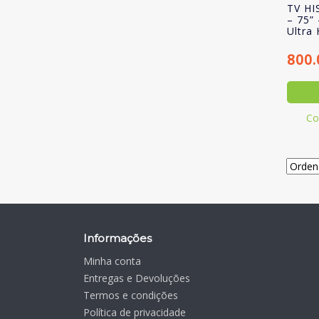
TV HI
– 75”
Ultra
800
Co
Informações
Minha conta
Entregas e Devoluções
Termos e condições
Política de privacidade