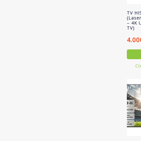
TV HI
(Lase
– 4K 
TV)
4.00
Co