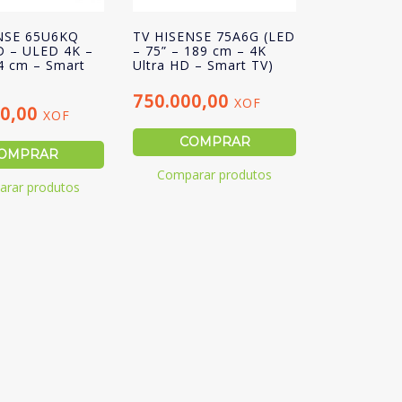
NSE 65U6KQ
TV HISENSE 75A6G (LED
D – ULED 4K –
– 75” – 189 cm – 4K
4 cm – Smart
Ultra HD – Smart TV)
750.000,00
XOF
00,00
XOF
COMPRAR
OMPRAR
Comparar produtos
rar produtos