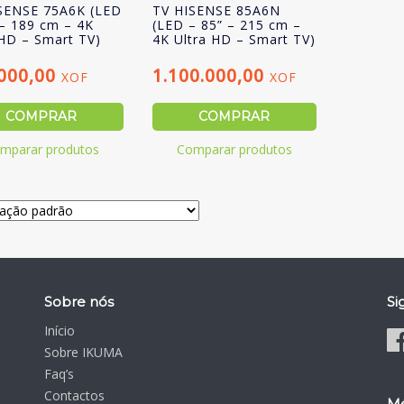
SENSE 75A6K (LED
TV HISENSE 85A6N
 – 189 cm – 4K
(LED – 85” – 215 cm –
 HD – Smart TV)
4K Ultra HD – Smart TV)
.000,00
1.100.000,00
XOF
XOF
COMPRAR
COMPRAR
mparar produtos
Comparar produtos
Sobre nós
Si
Início
Sobre IKUMA
Faq’s
Contactos
Mé