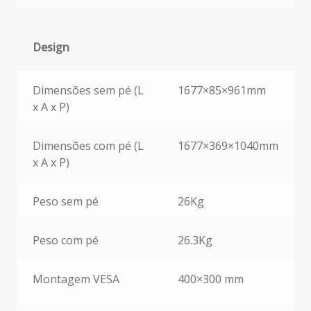
Design
Design
Dimensões sem pé (L
1677×85×961mm
x A x P)
Dimensões com pé (L
1677×369×1040mm
x A x P)
Peso sem pé
26Kg
Peso com pé
26.3Kg
Montagem VESA
400×300 mm