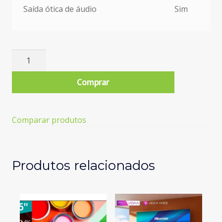
Saída ótica de áudio
Sim
Quantidade
de
TV
Comprar
HISENSE
75A6K
(LED
Comparar produtos
-
75''
-
189
Produtos relacionados
cm
-
4K
Ultra
HD