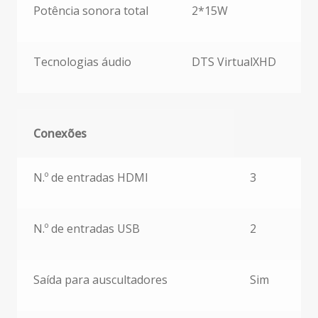
Potência sonora total
2*15W
Tecnologias áudio
DTS VirtualXHD
Conexões
Conexões
N.º de entradas HDMI
3
N.º de entradas USB
2
Saída para auscultadores
Sim