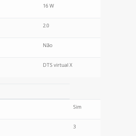
16 W
2.0
Não
DTS virtual X
Sim
3