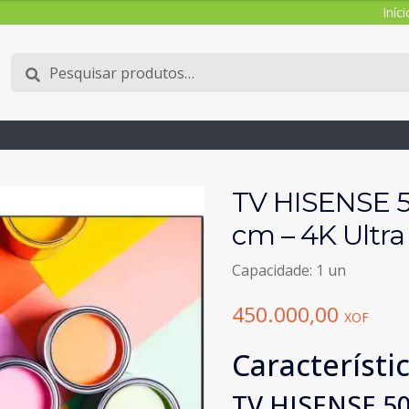
Iníci
Pesquisar
Pesquisa
por:
TV HISENSE 5
cm – 4K Ultra
Capacidade: 1 un
450.000,00
XOF
Característi
TV HISENSE 50