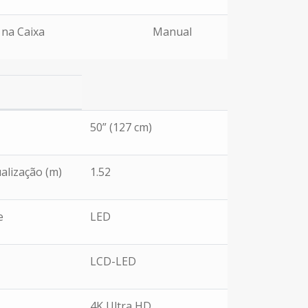
 na Caixa
Manual
50” (127 cm)
alização (m)
1.52
e
LED
LCD-LED
4K Ultra HD