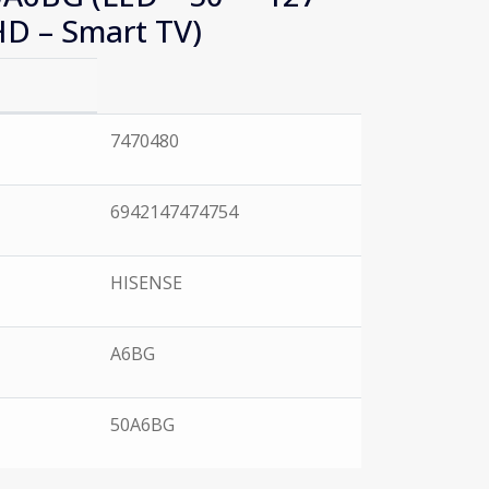
HD – Smart TV)
7470480
6942147474754
HISENSE
A6BG
50A6BG