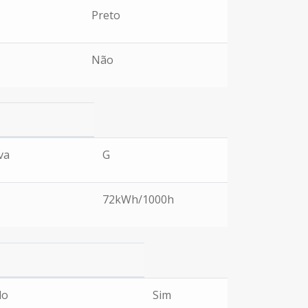
Preto
Não
va
G
72kWh/1000h
do
Sim