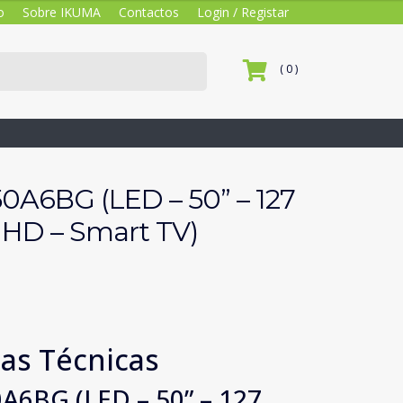
o
Sobre IKUMA
Contactos
Login / Registar
( 0 )
0A6BG (LED – 50” – 127
 HD – Smart TV)
cas Técnicas
A6BG (LED – 50” – 127