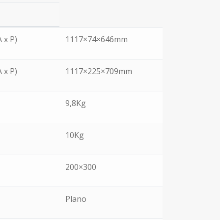
 x P)
1117×74×646mm
 x P)
1117×225×709mm
9,8Kg
10Kg
200×300
Plano