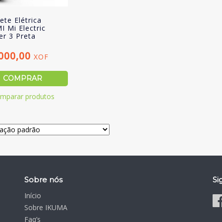
ete Elétrica
I Mi Electric
er 3 Preta
.000,00
XOF
COMPRAR
mparar produtos
Sobre nós
Si
Início
Sobre IKUMA
Faq’s