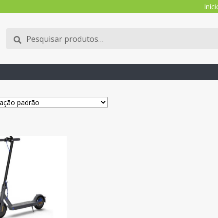
Iníci
Pesquisar
Pesquisa
por: