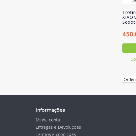
Trotin
XIAOM
Scoot
450
Co
Informações
Minha conta
Entregas e Devoluções
Termos e condições