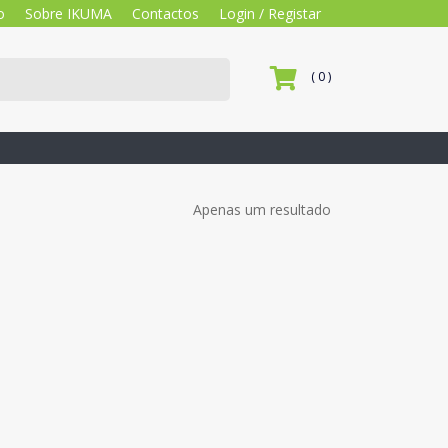
o
Sobre IKUMA
Contactos
Login / Registar
( 0 )
Apenas um resultado