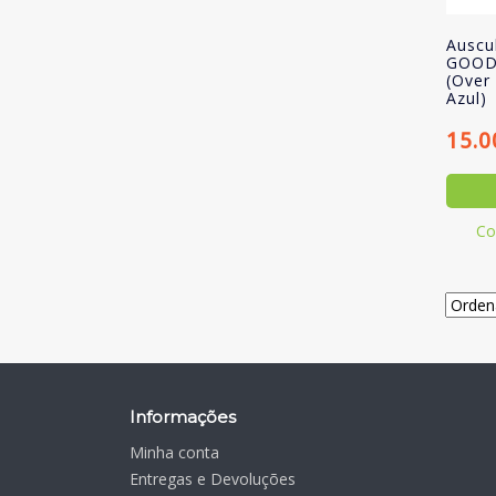
Auscu
GOOD
(Over
Azul)
15.0
Co
Informações
Minha conta
Entregas e Devoluções