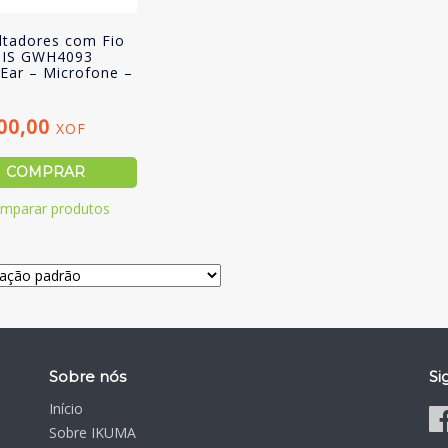
ltadores com Fio
IS GWH4093
 Ear – Microfone –
00,00
XOF
COMPRAR
mparar produtos
Sobre nós
Si
Início
Sobre IKUMA