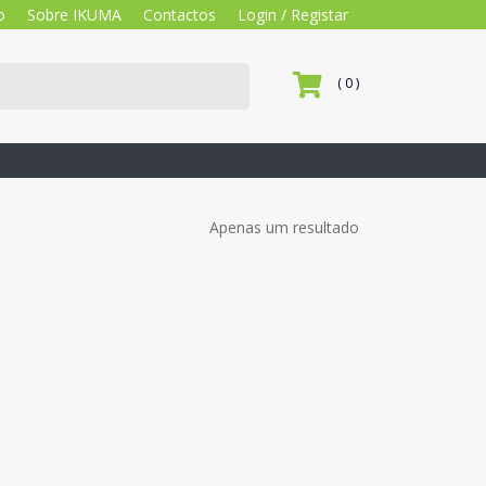
o
Sobre IKUMA
Contactos
Login / Registar
( 0 )
Apenas um resultado