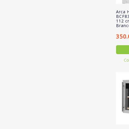
Arca 
BCF83
112 c
Branc
350
Co