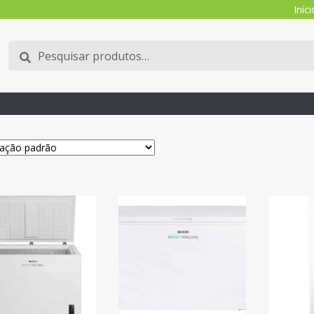
Iníci
Pesquisar
Pesquisa
por: