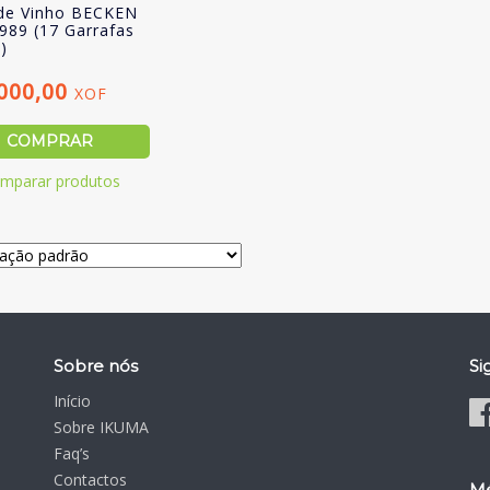
de Vinho BECKEN
89 (17 Garrafas
)
.000,00
XOF
COMPRAR
mparar produtos
Sobre nós
Si
Início
Sobre IKUMA
Faq’s
Contactos
Mé