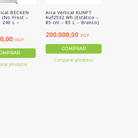
tical BECKEN
Arca Vertical KUNFT
 (No Frost –
Kuf2532 Wh (Estático –
 240 L –
85 cm – 85 L – Branco)
200.000,00
XOF
00,00
XOF
COMPRAR
OMPRAR
Comparar produtos
rar produtos