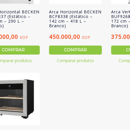
Horizontal BECKEN
Arca Horizontal BECKEN
Arca Ver
37 (Estático –
BCF8338 (Estático –
BUF9268
m – 290 L –
142 cm – 418 L –
172 cm –
o)
Branco)
Branco)
.000,00
450.000,00
375.0
XOF
XOF
COMPRAR
COMPRAR
C
mparar produtos
Comparar produtos
Compa