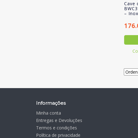
Cave 
BWC39
– Inox
176
Co
Informações
Minha conta
Entregas e Devoluções
Termos e condições
Política de privacidade