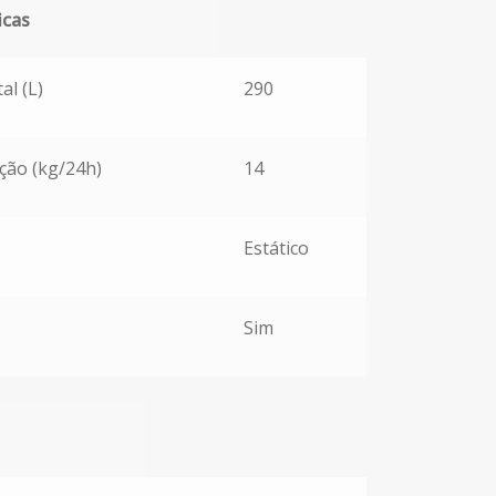
icas
s
al (L)
290
ção (kg/24h)
14
Estático
Sim