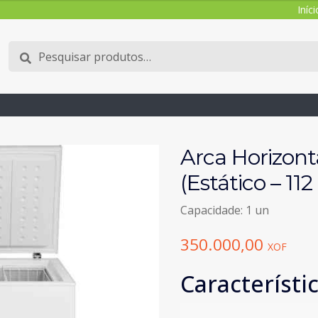
Iníci
Pesquisar
Pesquisa
por:
Arca Horizon
(Estático – 11
Capacidade: 1 un
350.000,00
XOF
Característi