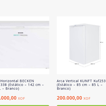
cm
-
290
L
-
Branco)
 Horizontal BECKEN
Arca Vertical KUNFT Kuf25
338 (Estático – 142 cm –
(Estático – 85 cm – 85 L –
L – Branco)
Branco)
.000,00
200.000,00
XOF
XOF