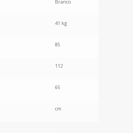
Branco
41 kg
85
112
65
cm