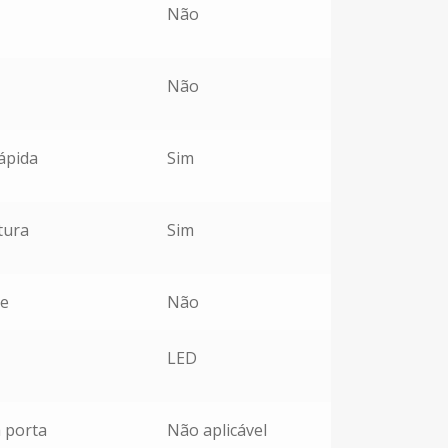
Não
Não
ápida
Sim
tura
Sim
de
Não
LED
 porta
Não aplicável