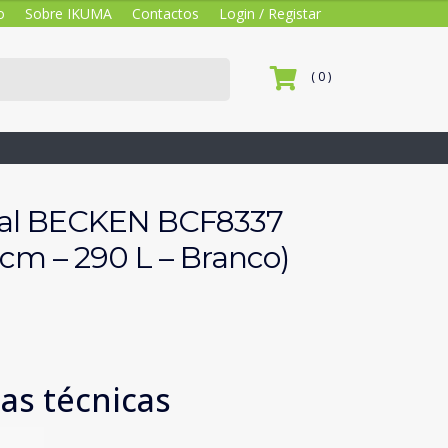
o
Sobre IKUMA
Contactos
Login / Registar
( 0 )
tal BECKEN BCF8337
2 cm – 290 L – Branco)
cas técnicas