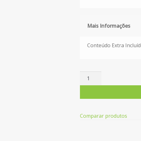
Mais Informações
Mais Informações
Conteúdo Extra Incluíd
Quantidade
de
Arca
Horizontal
BECKEN
BCF8337
Comparar produtos
(Estático
-
112