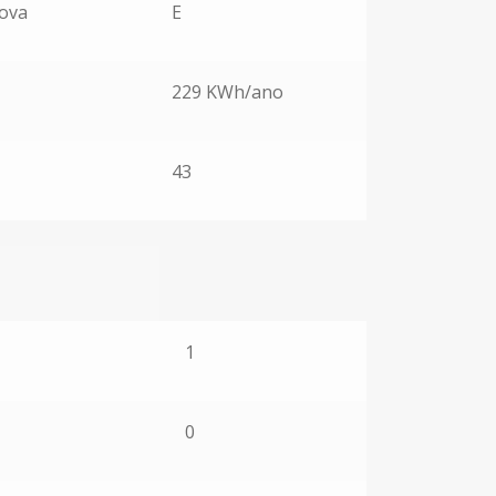
Nova
E
229 KWh/ano
43
1
0