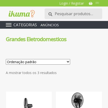
Login / Registar
( 0 )
Pesquisar
Pesquisa
por:
CATEGORIAS
ANÚNCIOS
Grandes Eletrodomesticos
A mostrar todos os 3 resultados