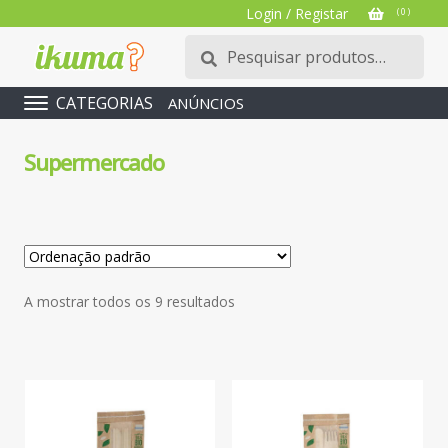
Login / Registar
( 0 )
Pesquisar
Pesquisa
por:
CATEGORIAS
ANÚNCIOS
Supermercado
A mostrar todos os 9 resultados