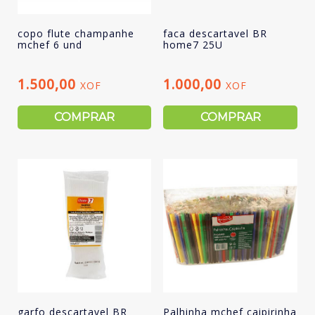
copo flute champanhe
faca descartavel BR
mchef 6 und
home7 25U
1.500,00
1.000,00
XOF
XOF
COMPRAR
COMPRAR
garfo descartavel BR
Palhinha mchef caipirinha