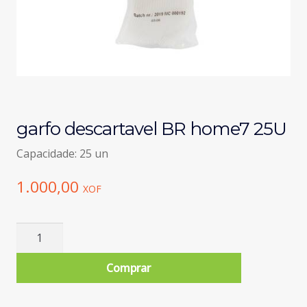
garfo descartavel BR home7 25U
Capacidade: 25 un
1.000,00
XOF
Quantidade
de
garfo
Comprar
descartavel
BR