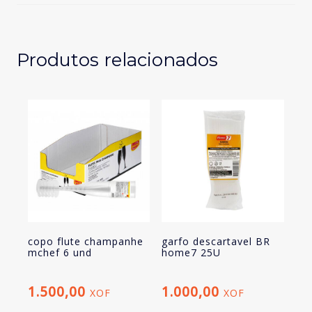
home7
25U
Produtos relacionados
copo flute champanhe
garfo descartavel BR
mchef 6 und
home7 25U
1.500,00
1.000,00
XOF
XOF