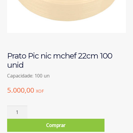
Prato Pic nic mchef 22cm 100
unid
Capacidade: 100 un
5.000,00
XOF
Quantidade
de
Prato
Comprar
Pic