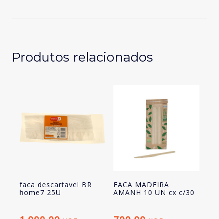
nic
mchef
22cm
100
unid
Produtos relacionados
faca descartavel BR
FACA MADEIRA
home7 25U
AMANH 10 UN cx c/30