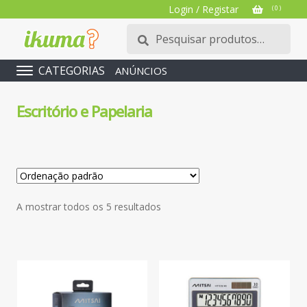
Login / Registar
( 0 )
Pesquisar
Pesquisa
por:
CATEGORIAS
ANÚNCIOS
Escritório e Papelaria
A mostrar todos os 5 resultados