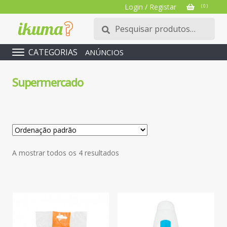
Login / Registar
( 0 )
Pesquisar
Pesquisa
por:
CATEGORIAS
ANÚNCIOS
Supermercado
A mostrar todos os 4 resultados