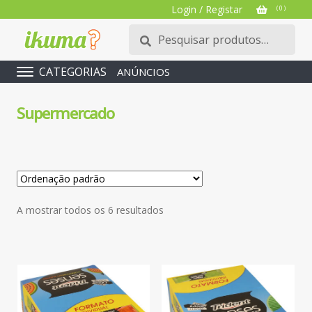
Login / Registar
( 0 )
Pesquisar
Pesquisa
por:
CATEGORIAS
ANÚNCIOS
Supermercado
A mostrar todos os 6 resultados