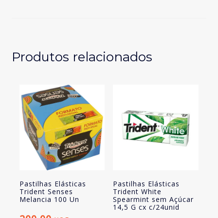
Vita
C
Cítricos
32,4
G
Produtos relacionados
cx
c/20unid
Pastilhas Elásticas
Pastilhas Elásticas
Trident Senses
Trident White
Melancia 100 Un
Spearmint sem Açúcar
14,5 G cx c/24unid