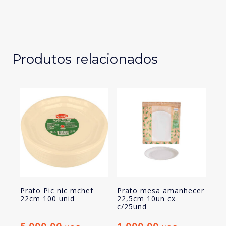
champanhe
mchef
6
und
Produtos relacionados
Prato Pic nic mchef
Prato mesa amanhecer
22cm 100 unid
22,5cm 10un cx
c/25und