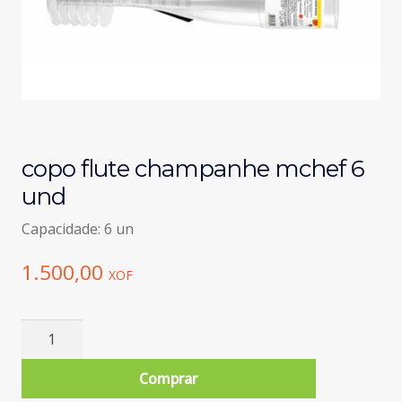
copo flute champanhe mchef 6
und
Capacidade: 6 un
1.500,00
XOF
Quantidade
de
copo
Comprar
flute