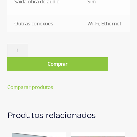
Saída ótica de áudio
Sim
Outras conexões
Wi-Fi, Ethernet
Quantidade
de
TV
Comprar
HISENSE
85A6N
(LED
Comparar produtos
-
85''
-
215
Produtos relacionados
cm
-
4K