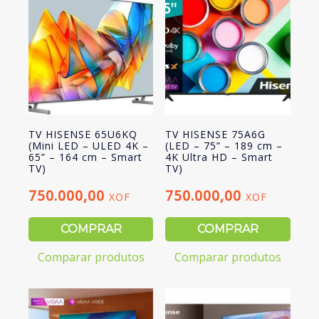
Ultra
HD
-
Smart
TV)
TV HISENSE 65U6KQ
TV HISENSE 75A6G
(Mini LED – ULED 4K –
(LED – 75” – 189 cm –
65” – 164 cm – Smart
4K Ultra HD – Smart
TV)
TV)
750.000,00
750.000,00
XOF
XOF
COMPRAR
COMPRAR
Comparar produtos
Comparar produtos