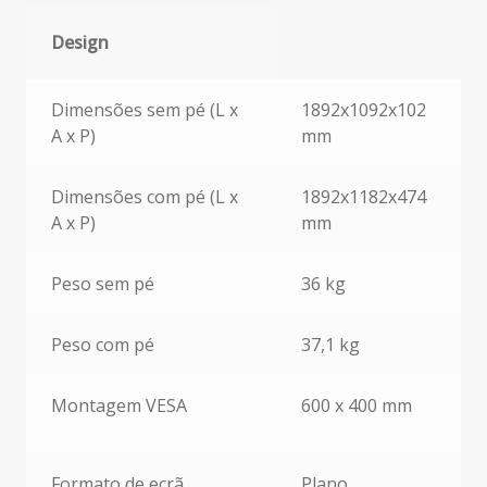
Design
Design
Dimensões sem pé (L x
1892x1092x102
A x P)
mm
Dimensões com pé (L x
1892x1182x474
A x P)
mm
Peso sem pé
36 kg
Peso com pé
37,1 kg
Montagem VESA
600 x 400 mm
Formato de ecrã
Plano