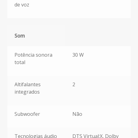
de voz
Som
Som
Potência sonora
30 W
total
Altifalantes
2
integrados
Subwoofer
Não
Tecnologias áudio
DTS Virtual:X, Dolby