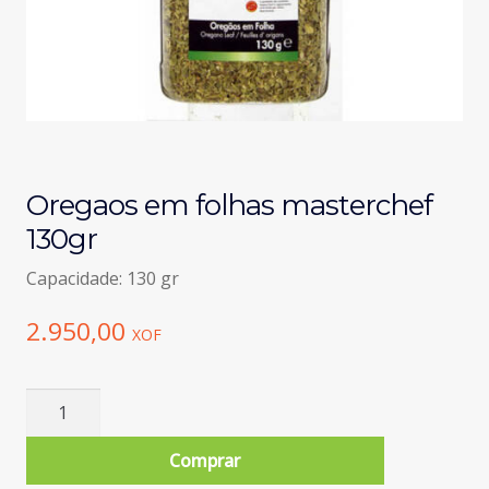
Oregaos em folhas masterchef
130gr
Capacidade: 130 gr
2.950,00
XOF
Quantidade
de
Oregaos
Comprar
em