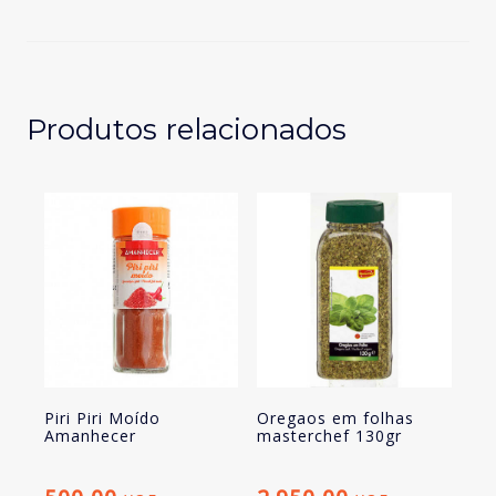
folhas
masterchef
130gr
Produtos relacionados
Piri Piri Moído
Oregaos em folhas
Amanhecer
masterchef 130gr