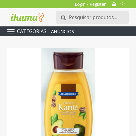
Login / Registar
( 0 )
Pesquisar
Pesquisa
por:
CATEGORIAS
ANÚNCIOS