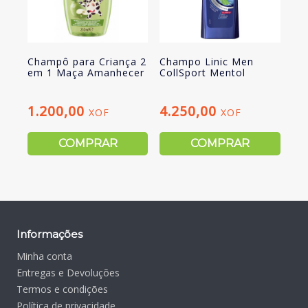
Champô para Criança 2
Champo Linic Men
em 1 Maça Amanhecer
CollSport Mentol
1.200,00
4.250,00
XOF
XOF
COMPRAR
COMPRAR
Informações
Minha conta
Entregas e Devoluções
Termos e condições
Política de privacidade