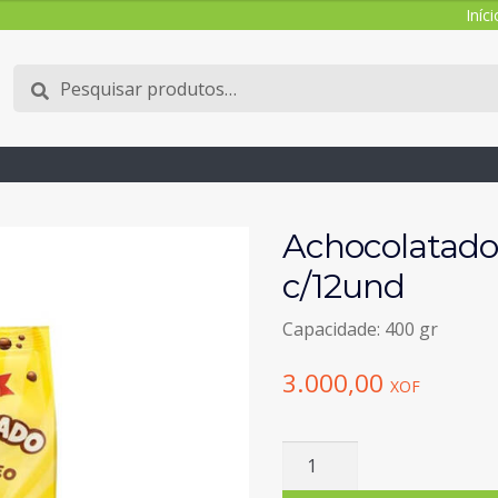
Iníci
Pesquisar
Pesquisa
por:
Achocolatado
c/12und
Capacidade: 400 gr
3.000,00
XOF
Quantidade
de