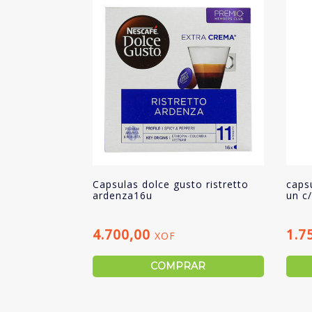
Capsulas dolce gusto ristretto
caps
ardenza16u
un c
4.700,00
1.7
XOF
COMPRAR