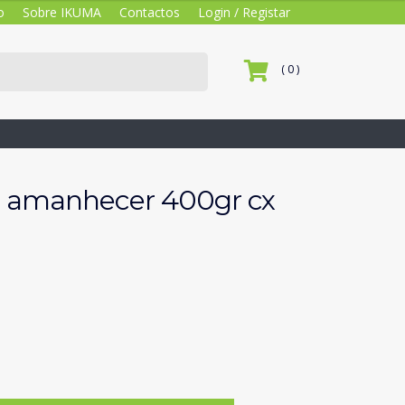
o
Sobre IKUMA
Contactos
Login / Registar
( 0 )
 amanhecer 400gr cx