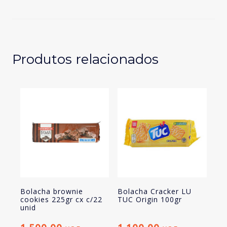
amanhecer
nata
150gr
cx
c/32unid
Produtos relacionados
Bolacha brownie
Bolacha Cracker LU
cookies 225gr cx c/22
TUC Origin 100gr
unid