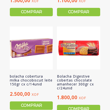
1.500,00
1.100,00
XOF
XOF
COMPRAR
COMPRAR
bolacha cobertura
Bolacha Digestive
milka chocobiscuit leite
cobertas chocolate
150gr cx c/14unid
amanhecer 300gr cx
c/24unid
2.500,00
XOF
1.800,00
XOF
COMPRAR
COMPRAR