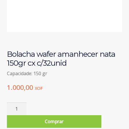
Bolacha wafer amanhecer nata
150gr cx c/32unid
Capacidade: 150 gr
1.000,00
XOF
Quantidade
de
Bolacha
Comprar
wafer