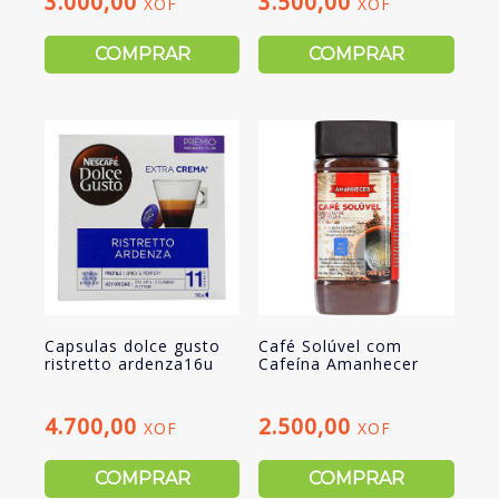
3.000,00
3.500,00
XOF
XOF
COMPRAR
COMPRAR
Capsulas dolce gusto
Café Solúvel com
ristretto ardenza16u
Cafeína Amanhecer
4.700,00
2.500,00
XOF
XOF
COMPRAR
COMPRAR