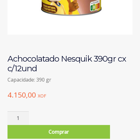
Achocolatado Nesquik 390gr cx
c/12und
Capacidade: 390 gr
4.150,00
XOF
Quantidade
de
Achocolatado
Comprar
Nesquik