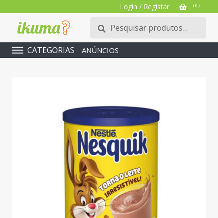
Login / Registar
( 0 )
Pesquisar
Pesquisa
por:
CATEGORIAS
ANÚNCIOS