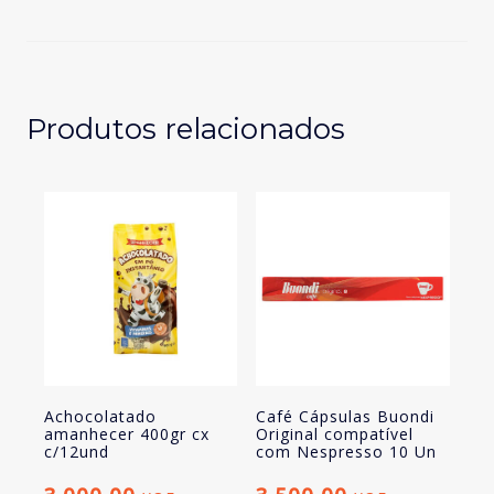
390gr
cx
c/12und
Produtos relacionados
Achocolatado
Café Cápsulas Buondi
amanhecer 400gr cx
Original compatível
c/12und
com Nespresso 10 Un