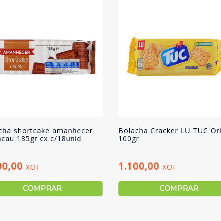
cha shortcake amanhecer
Bolacha Cracker LU TUC Ori
acau 185gr cx c/18unid
100gr
00,00
1.100,00
XOF
XOF
COMPRAR
COMPRAR