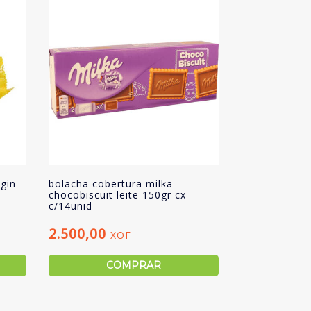
gin
bolacha cobertura milka
chocobiscuit leite 150gr cx
c/14unid
2.500,00
XOF
COMPRAR