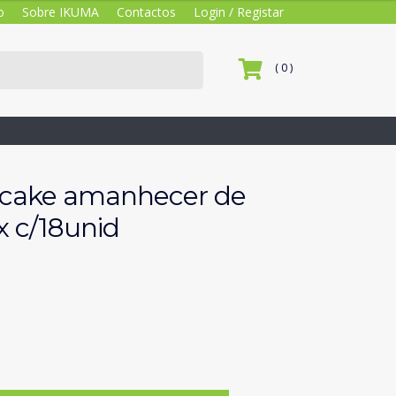
o
Sobre IKUMA
Contactos
Login / Registar
( 0 )
tcake amanhecer de
x c/18unid