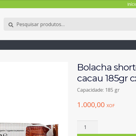
Iníci
Pesquisar
Pesquisa
por:
Bolacha shor
cacau 185gr c
Capacidade: 185 gr
1.000,00
XOF
Quantidade
de