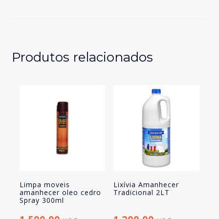
Sistema
de
Proteção
Amanhecer
Produtos relacionados
Limpa moveis
Lixívia Amanhecer
amanhecer oleo cedro
Tradicional 2LT
Spray 300ml