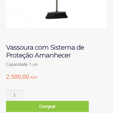
Vassoura com Sistema de
Proteção Amanhecer
Capacidade: 1 un
2.500,00
XOF
Quantidade
de
Vassoura
Comprar
com