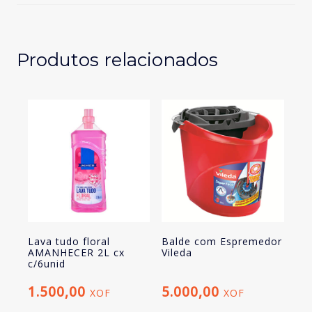
500ml
Produtos relacionados
Lava tudo floral
Balde com Espremedor
AMANHECER 2L cx
Vileda
c/6unid
1.500,00
5.000,00
XOF
XOF