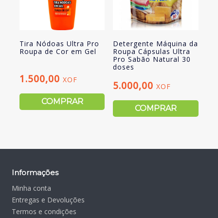
Tira Nódoas Ultra Pro
Detergente Máquina da
Roupa de Cor em Gel
Roupa Cápsulas Ultra
Pro Sabão Natural 30
doses
1.500,00
XOF
5.000,00
XOF
COMPRAR
COMPRAR
Informações
Minha conta
Entregas e Devoluções
Termos e condições