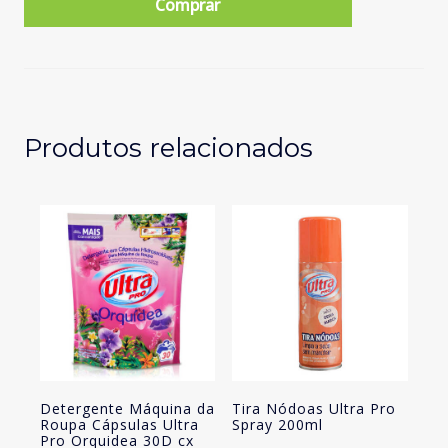
Comprar
Máquina
da
Roupa
Líquido
Ultra
Pro
Produtos relacionados
Orquídea
40
doses
Detergente Máquina da
Tira Nódoas Ultra Pro
Roupa Cápsulas Ultra
Spray 200ml
Pro Orquidea 30D cx