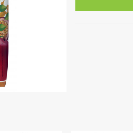
Nectaríssimo
de
Maracujá-
Maça-
Manga
Amanhecer
1Lt