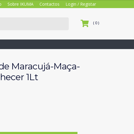
o
Sobre IKUMA
Contactos
Login / Registar
( 0 )
 de Maracujá-Maça-
ecer 1Lt