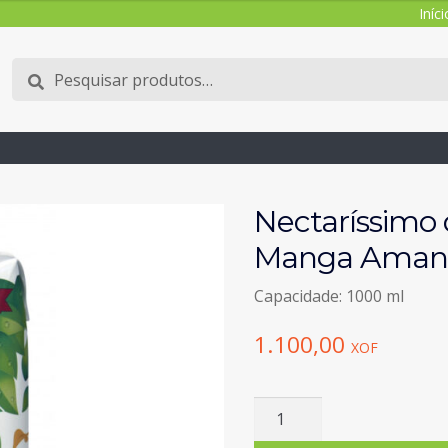
Iníci
Pesquisar
Pesquisa
por:
Nectaríssimo
Manga Amanh
Capacidade: 1000 ml
1.100,00
XOF
Quantidade
de