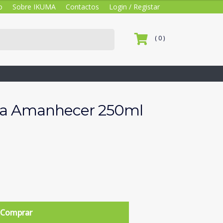
o
Sobre IKUMA
Contactos
Login / Registar
( 0 )
ra Amanhecer 250ml
Comprar