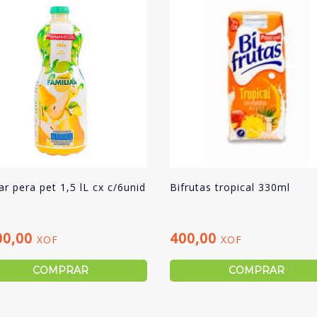
r pera pet 1,5 lL cx c/6unid
Bifrutas tropical 330ml
00,00
400,00
XOF
XOF
COMPRAR
COMPRAR