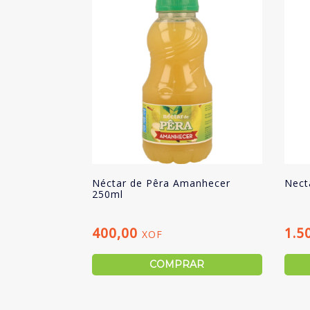
Néctar de Pêra Amanhecer
Necta
250ml
400,00
1.5
XOF
COMPRAR