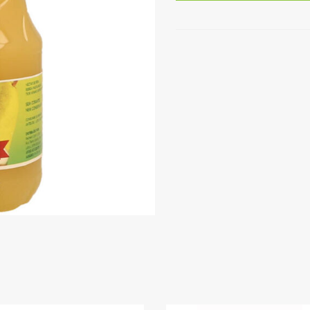
Pêra
Amanhecer
250ml