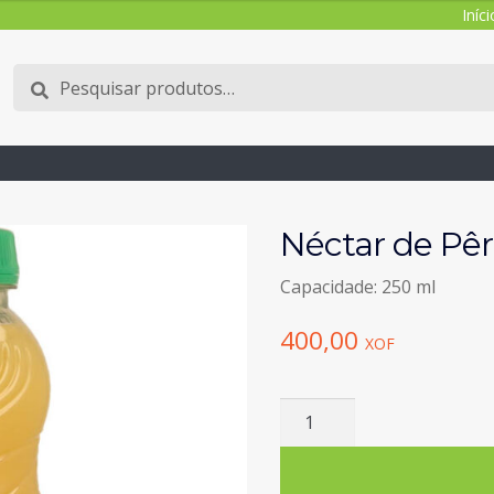
Iníci
Pesquisar
Pesquisa
por:
Néctar de Pê
Capacidade: 250 ml
400,00
XOF
Quantidade
de
Néctar
de