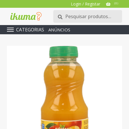
Login / Registar
( 0 )
Pesquisar
Pesquisa
por:
CATEGORIAS
ANÚNCIOS