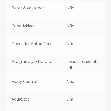
Extras
Parar & Adicionar
Não
Conetividade
Não
Doseador Automático
Não
Programação Horária
Início diferido até
24h
Fuzzy Control
Não
AquaStop
Sim