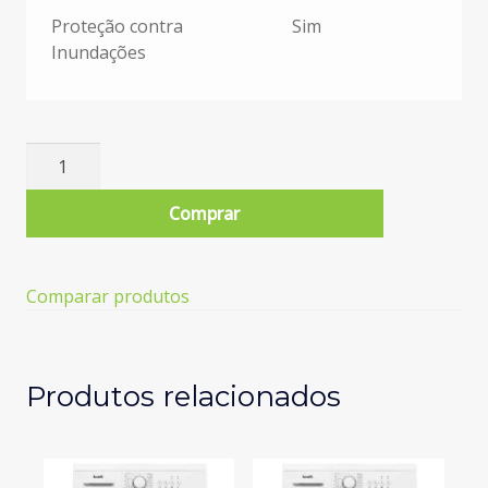
Proteção contra
Sim
Inundações
Quantidade
de
Máquina
Comprar
de
Lavar
Roupa
Comparar produtos
BECKEN
BOOSTWASH
BWM8816IX
(12
Produtos relacionados
kg
-
1400