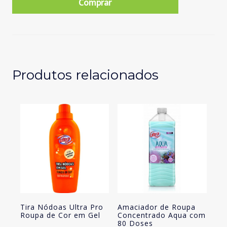
Comprar
Máquina
da
Roupa
Cápsulas
Ultra
Pro
Produtos relacionados
Sabão
Natural
30
doses
Tira Nódoas Ultra Pro
Amaciador de Roupa
Roupa de Cor em Gel
Concentrado Aqua com
80 Doses