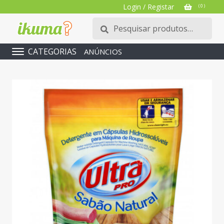
Login / Registar
( 0 )
Pesquisar
Pesquisa
por:
CATEGORIAS
ANÚNCIOS