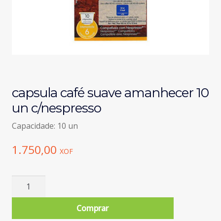
capsula café suave amanhecer 10
un c/nespresso
Capacidade: 10 un
1.750,00
XOF
Quantidade
de
capsula
Comprar
café