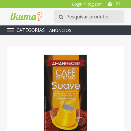
Login / Registar
( 0 )
Pesquisar
Pesquisa
por:
CATEGORIAS
ANÚNCIOS