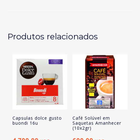
suave
amanhecer
10
un
c/nespresso
Produtos relacionados
Capsulas dolce gusto
Café Solúvel em
buondi 16u
Saquetas Amanhecer
(10x2gr)