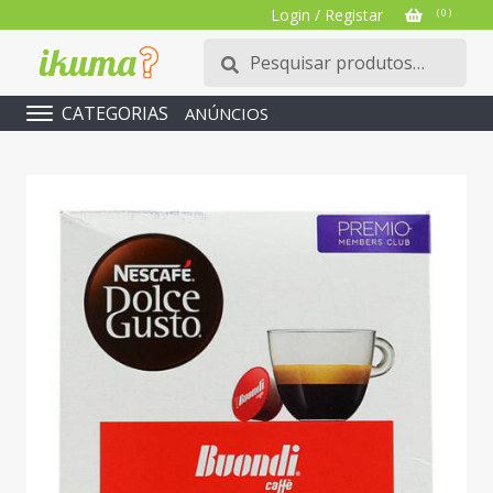
Login / Registar
( 0 )
Pesquisar
Pesquisa
por:
CATEGORIAS
ANÚNCIOS