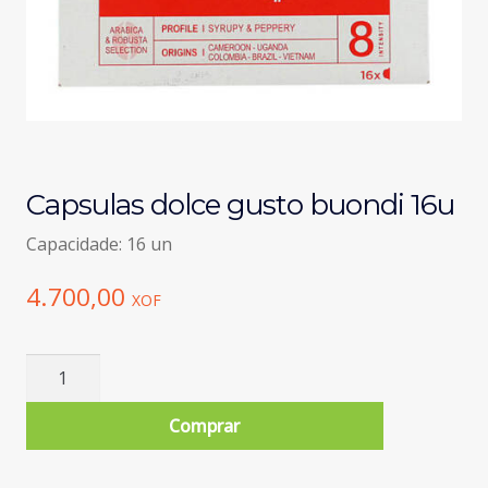
Capsulas dolce gusto buondi 16u
Capacidade: 16 un
4.700,00
XOF
Quantidade
de
Capsulas
Comprar
dolce
gusto