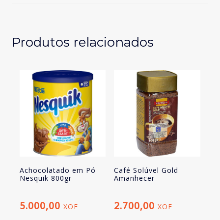
buondi
16u
Produtos relacionados
Achocolatado em Pó
Café Solúvel Gold
Nesquik 800gr
Amanhecer
5.000,00
2.700,00
XOF
XOF