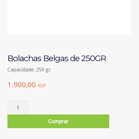
Bolachas Belgas de 250GR
Capacidade: 250 gr
1.900,00
XOF
Quantidade
de
Bolachas
Comprar
Belgas
de