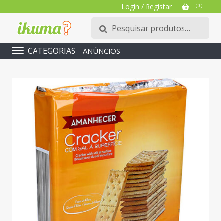
Login / Registar
( 0 )
Pesquisar
Pesquisa
por:
CATEGORIAS
ANÚNCIOS