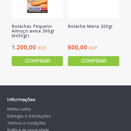
Bolachas Pequeno
Bolacha Maria 200gr
Almoço aveia 300gr
(6x50gr)
1.200,00
600,00
XOF
XOF
COMPRAR
COMPRAR
Informações
Minha conta
Entregas e Devoluções
Termos e condições
Política de privacidade