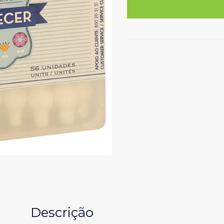
Cotonetes
com
Cabo
Cuida
Bebé
56un
Descrição