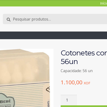
Iníci
Pesquisar
Pesquisa
por:
Cotonetes co
56un
Capacidade: 56 un
1.100,00
XOF
Quantidade
de