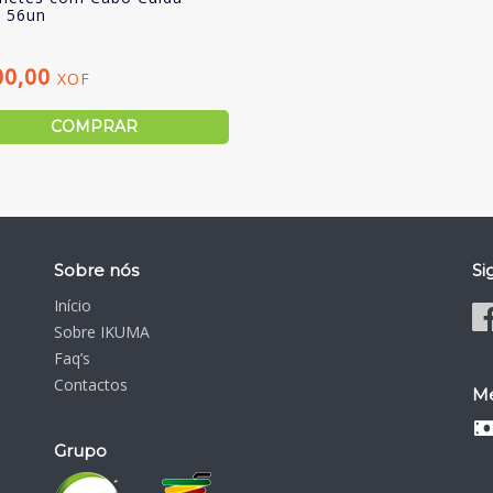
 56un
00,00
XOF
COMPRAR
Sobre nós
Si
Início
Sobre IKUMA
Faq’s
Contactos
Mé
Grupo