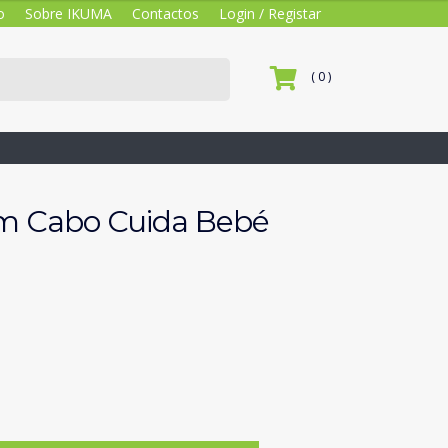
o
Sobre IKUMA
Contactos
Login / Registar
( 0 )
m Cabo Cuida Bebé