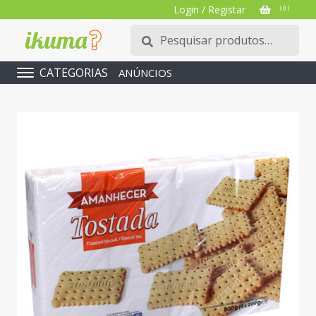
Login / Registar
( 0 )
Pesquisar
Pesquisa
por:
CATEGORIAS
ANÚNCIOS