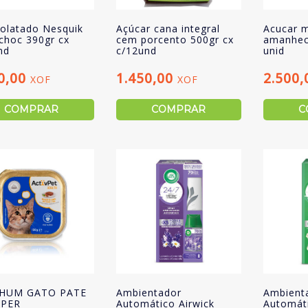
olatado Nesquik
Açúcar cana integral
Acucar 
 choc 390gr cx
cem porcento 500gr cx
amanhec 
nd
c/12und
unid
0,00
1.450,00
2.500
XOF
XOF
COMPRAR
COMPRAR
C
 HUM GATO PATE
Ambientador
Ambient
 PER
Automático Airwick
Automáti