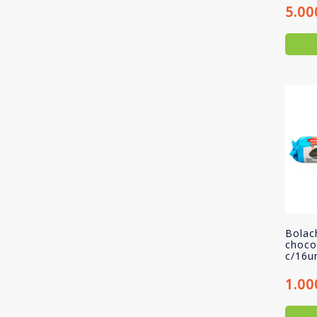
5.00
Bolac
choco
c/16u
1.00