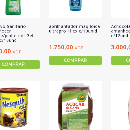
vo Sanitário
abrilhantador maq loica
Achocol
hecer
ultrapro 1l cx c/10unid
amanhec
e/pinho em Gel
c/12und
 c/10und
1.750,00
3.000
XOF
0,00
XOF
COMPRAR
C
COMPRAR