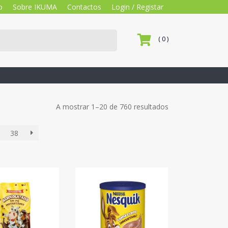
o
Sobre IKUMA
Contactos
Login / Registar
( 0 )
A mostrar 1–20 de 760 resultados
38