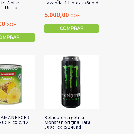
ic White
Lavanda 1 Un cx c/6unid
 1 Un cx
5.000,00
XOF
,00
XOF
COMPRAR
OMPRAR
 AMANHECER
Bebida energética
90GR cx c/12
Monster original lata
500cl cx c/24und