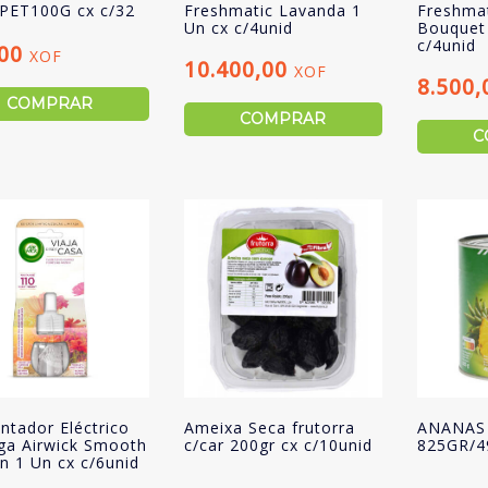
PET100G cx c/32
Freshmatic Lavanda 1
Freshmat
Un cx c/4unid
Bouquet
c/4unid
,00
XOF
10.400,00
XOF
8.500
COMPRAR
COMPRAR
C
ntador Eléctrico
Ameixa Seca frutorra
ANANAS
ga Airwick Smooth
c/car 200gr cx c/10unid
825GR/4
in 1 Un cx c/6unid