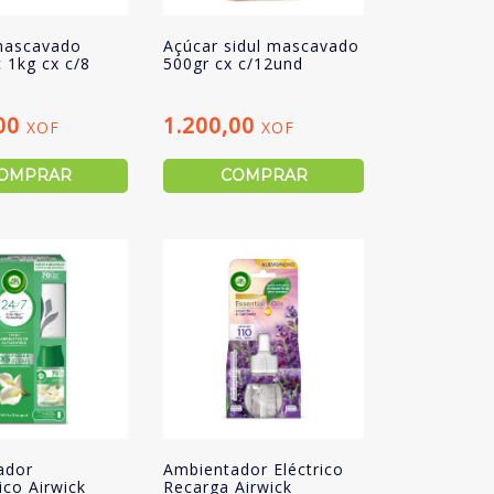
mascavado
Açúcar sidul mascavado
1kg cx c/8
500gr cx c/12und
,00
1.200,00
XOF
XOF
OMPRAR
COMPRAR
ador
Ambientador Eléctrico
co Airwick
Recarga Airwick