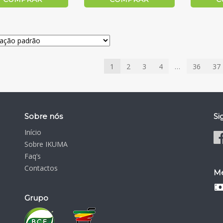
1
2
3
4
…
36
37
Sobre nós
Si
Início
Sobre IKUMA
Faq’s
Contactos
Mé
Grupo