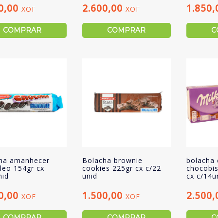
0,00
2.600,00
1.850
XOF
XOF
COMPRAR
COMPRAR
C
ha amanhecer
Bolacha brownie
bolacha 
leo 154gr cx
cookies 225gr cx c/22
chocobis
nid
unid
cx c/14u
0,00
1.500,00
2.500
XOF
XOF
COMPRAR
COMPRAR
C