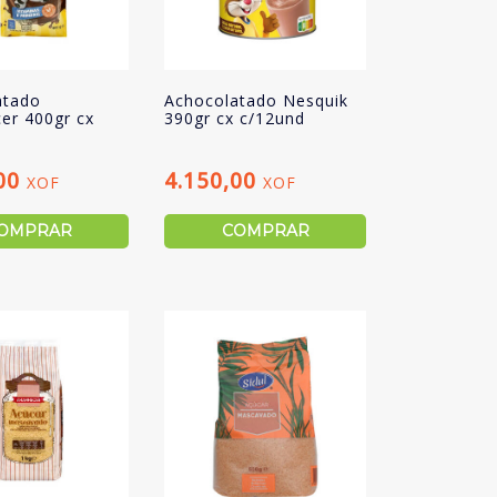
atado
Achocolatado Nesquik
er 400gr cx
390gr cx c/12und
,00
4.150,00
XOF
XOF
OMPRAR
COMPRAR