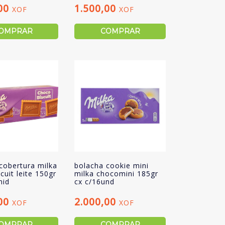
,00
1.500,00
XOF
XOF
OMPRAR
COMPRAR
cobertura milka
bolacha cookie mini
cuit leite 150gr
milka chocomini 185gr
nid
cx c/16und
,00
2.000,00
XOF
XOF
OMPRAR
COMPRAR