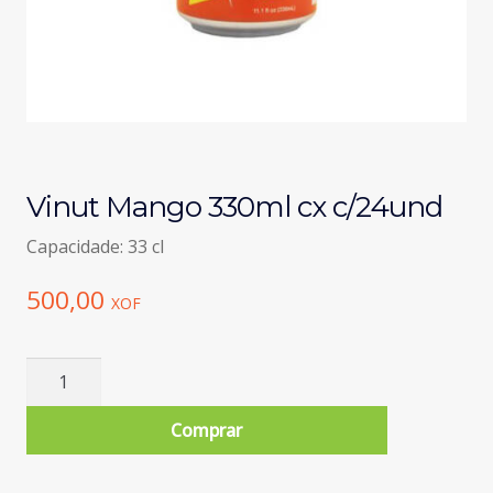
Vinut Mango 330ml cx c/24und
Capacidade: 33 cl
500,00
XOF
Quantidade
de
Vinut
Comprar
Mango
330ml