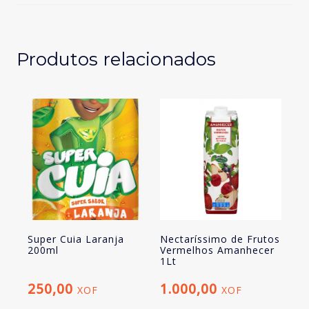
cx
c/24und
Produtos relacionados
Super Cuia Laranja
Nectaríssimo de Frutos
200ml
Vermelhos Amanhecer
1Lt
250,00
1.000,00
XOF
XOF