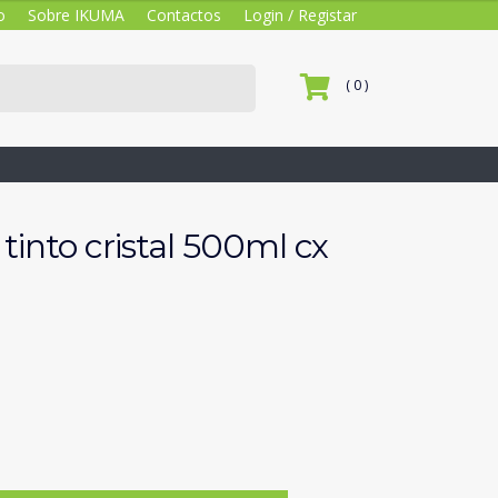
o
Sobre IKUMA
Contactos
Login / Registar
( 0 )
tinto cristal 500ml cx