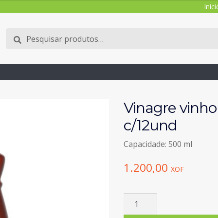
Iníci
Pesquisar
Pesquisa
por:
Vinagre vinho 
c/12und
Capacidade: 500 ml
1.200,00
XOF
Quantidade
de