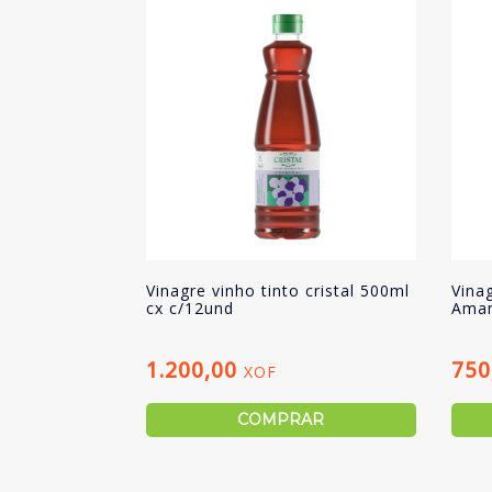
Vinagre vinho tinto cristal 500ml
Vina
cx c/12und
Aman
1.200,00
750
XOF
COMPRAR